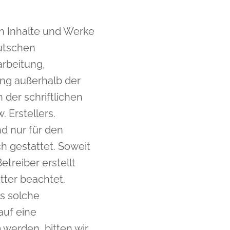
en Inhalte und Werke
utschen
arbeitung,
ung außerhalb der
der schriftlichen
 Erstellers.
d nur für den
h gestattet. Soweit
etreiber erstellt
tter beachtet.
ls solche
auf eine
werden, bitten wir