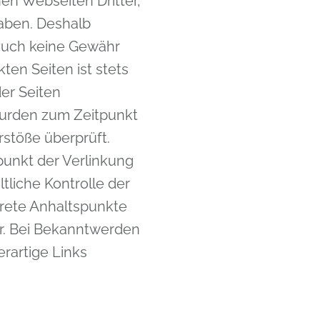
en Webseiten Dritter,
haben. Deshalb
 auch keine Gewähr
ten Seiten ist stets
der Seiten
 wurden zum Zeitpunkt
rstöße überprüft.
punkt der Verlinkung
tliche Kontrolle der
krete Anhaltspunkte
r. Bei Bekanntwerden
rartige Links