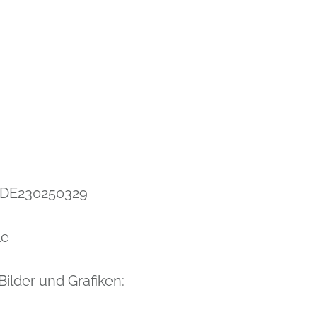
: DE230250329
le
ilder und Grafiken: